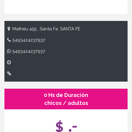
Matheu 455 , Santa Fe, SANTA FE
5493424237937
5493424237937
0 Hs de Duración
chicos / adultos
$ .-